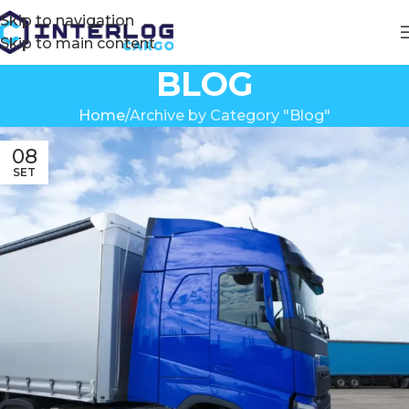
Skip to navigation
Skip to main content
BLOG
Home
Archive by Category "Blog"
08
SET