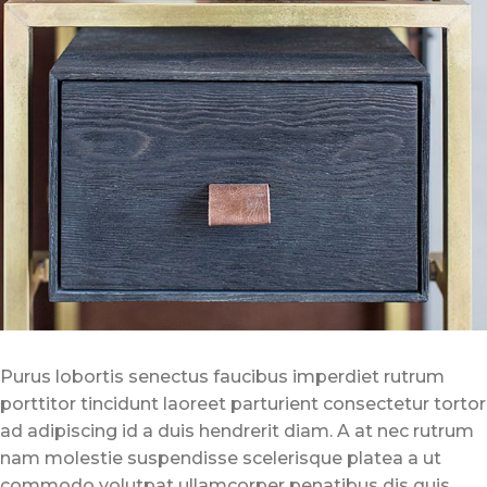
Purus lobortis senectus faucibus imperdiet rutrum
porttitor tincidunt laoreet parturient consectetur tortor
ad adipiscing id a duis hendrerit diam. A at nec rutrum
nam molestie suspendisse scelerisque platea a ut
commodo volutpat ullamcorper penatibus dis quis