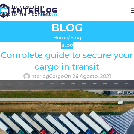
Skip to navigation
Skip to main content
BLOG
Home
Blog
BLOG
Complete guide to secure your
cargo in transit
InterlogCargo
On 26 Agosto, 2021