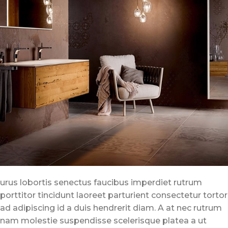
urus lobortis senectus faucibus imperdiet rutrum
porttitor tincidunt laoreet parturient consectetur tortor
ad adipiscing id a duis hendrerit diam. A at nec rutrum
nam molestie suspendisse scelerisque platea a ut