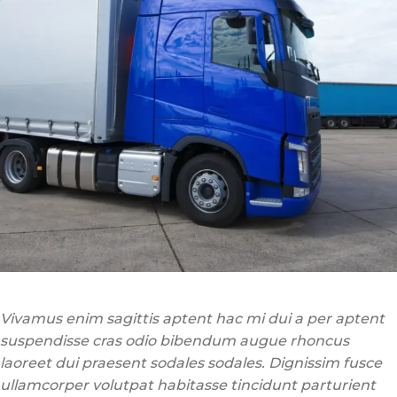
Vivamus enim sagittis aptent hac mi dui a per aptent
suspendisse cras odio bibendum augue rhoncus
laoreet dui praesent sodales sodales. Dignissim fusce
ullamcorper volutpat habitasse tincidunt parturient