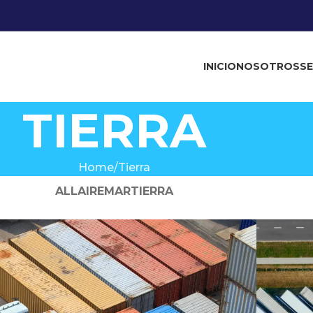
INICIO
NOSOTROS
SE
TIERRA
Home
Tierra
ALL
AIRE
MAR
TIERRA