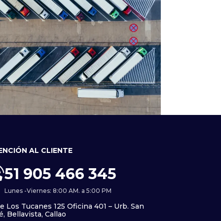
ENCIÓN AL CLIENTE
Tierra
carreo terrestres de LCL
51 905 466 345
(Carga Suelta) y FCL
Lunes -Viernes: 8:00 AM. a 5:00 PM
tenedores Intactos) hacia
le Los Tucanes 125 Oficina 401 – Urb. San
Europa
é, Bellavista, Callao