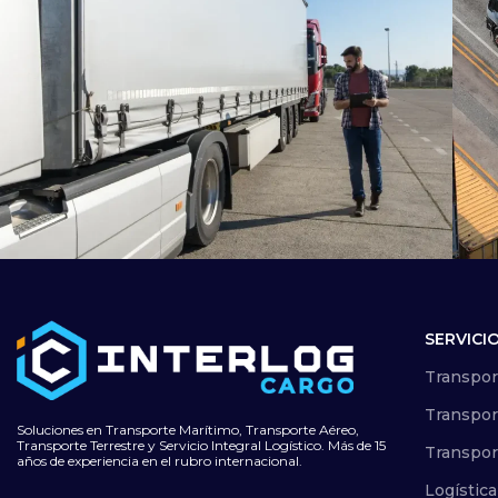
SERVICI
Tierra
Transporte de contenedores a
Transpor
Chile
Transpor
Soluciones en Transporte Marítimo, Transporte Aéreo,
Transporte Terrestre y Servicio Integral Logístico. Más de 15
Transpor
años de experiencia en el rubro internacional.
Logística