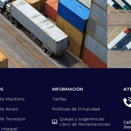
OS
INFORMACIÓN
AT
Tierra
Agenciamiento aduanero para
A
te Marítimo
Tarifas
cliente exportador de materia
te Aéreo
Políticas de Privacidad
vegetal
(Con
te Terrestre
Quejas y sugerencias
Cal
Libro de Reclamaciones
Jos
 Integral