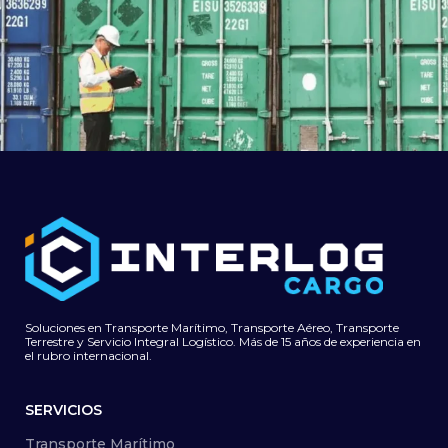
Transporte de Carga Sobre-dimensionada
Mar
y Equipos Especiales para Corea del Sur
Soluciones en Transporte Marítimo, Transporte Aéreo, Transporte
Terrestre y Servicio Integral Logístico. Más de 15 años de experiencia en
el rubro internacional.
SERVICIOS
Transporte Marítimo