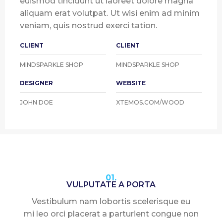
euismod tincidunt ut laoreet dolore magna
aliquam erat volutpat. Ut wisi enim ad minim
veniam, quis nostrud exerci tation.
CLIENT
CLIENT
MINDSPARKLE SHOP
MINDSPARKLE SHOP
DESIGNER
WEBSITE
JOHN DOE
XTEMOS.COM/WOOD
01.
VULPUTATE A PORTA
Vestibulum nam lobortis scelerisque eu
mi leo orci placerat a parturient congue non