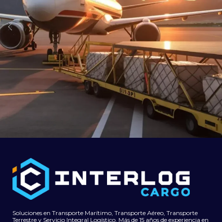
Acarreo Local Desde/Hacia el aeropuerto
Aire
Jorge Chavez
Soluciones en Transporte Marítimo, Transporte Aéreo, Transporte
Terrestre y Servicio Integral Logístico. Más de 15 años de experiencia en