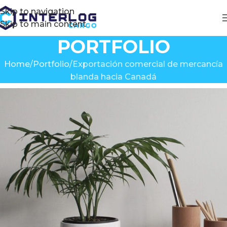
Skip to navigation
Skip to main content
PORTFOLIO
Home
Portfolio
Exportación comercial de mercancía
blanda hacia Canadá